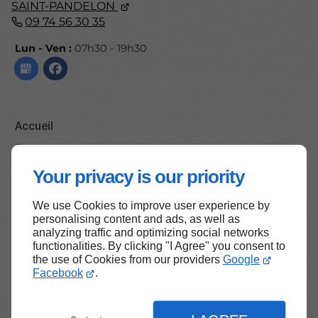
SAINT-PANDELON
09 74 56 30 35
Lun - Ven :
07h30 - 19h30
Accueil
Contactez-nous
Mentions légales
Your privacy is our priority
Plan du site
We use Cookies to improve user experience by
personalising content and ads, as well as
analyzing traffic and optimizing social networks
functionalities. By clicking "I Agree" you consent to
Haut de page
the use of Cookies from our providers
Google
Facebook
.